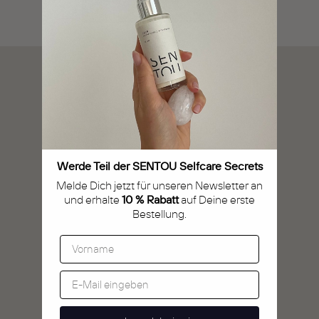
Jetzt dabei sein
Menü
Newsletter
care & confidence Versprechen
Versand & Lieferung
Werde Teil der SENTOU Selfcare Secrets
Kontakt, Fragen und Anregungen
Melde Dich jetzt für unseren Newsletter an
und erhalte
10 % Rabatt
auf Deine erste
Bestellung.
Unser Blog
Intimpflege & Intimrasur
8 Fragen – Interviews