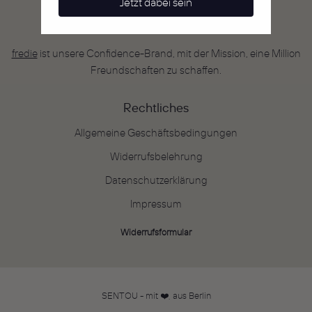
Jetzt dabei sein
fredie
fredie
ist unsere Confidence-Brand, mit der Mission, eine Million
Freundschaften zu schaffen.
Rechtliches
Allgemeine Geschäftsbedingungen
Widerrufsbelehrung
Datenschutzerklärung
Impressum
Widerrufsformular
SENTOU - mit ❤️, aus Berlin