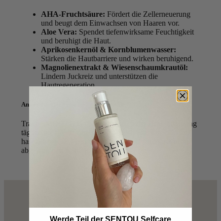
AHA-Fruchtsäure:
Fördert die Zellerneuerung
und beugt dem Einwachsen von Haaren vor.
Aloe Vera:
Spendet tiefenwirksame Feuchtigkeit
und beruhigt die Haut.
Aprikosenkernöl & Kornblumenwasser:
Stärken die Hautbarriere und wirken beruhigend.
Magnolienextrakt & Wiesenschaumkrautöl:
Lindern Juckreiz und unterstützen die
Hautregeneration.
Anwendung:
Trage SMOOTH in den Tagen nach der Haarentfernung
täglich auf den äußeren Intimbereich auf. Eine
haselnussgroße Menge ist ausreichend und muss nicht
abgewaschen werden.
Werde Teil der SENTOU Selfcare