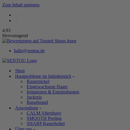
Zum Inhalt springen
4,93
Hervorragend
hallo@sentou.de
Shop
Hautprobleme im Intimbereich
Rasierpickel
Eingewachsene Haare
Irritationen & Entzündungen
Juckreiz
Rasurbrand
Anwendung
CALM Aftershave
SMOOTH Peeling
SHARP Rasierhobel
Über uns