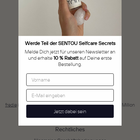
Versand & Lieferung
Kontakt, Fragen und Anregungen
Unser Blog
Werde Teil der SENTOU Selfcare Secrets
Intimpflege & Intimrasur
Melde Dich jetzt für unseren Newsletter an
und erhalte
10 % Rabatt
auf Deine erste
8 Fragen – Interviews
Bestellung.
fredie
fredie
ist unsere Confidence-Brand, mit der Mission, eine Million
Jetzt dabei sein
Freundschaften zu schaffen.
Rechtliches