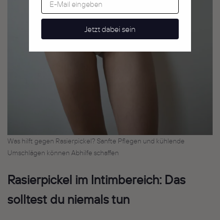
Jetzt dabei sein
Was hilft gegen Rasierpickel? Sanfte Pflegen und kühlende
Umschlägen können Abhilfe schaffen
Rasierpickel im Intimbereich: Das
solltest
du niemals tun