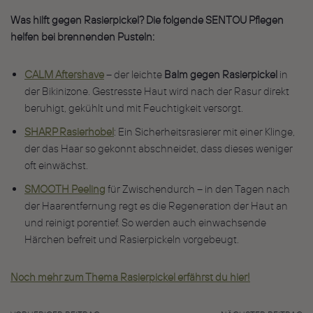
Was hilft gegen Rasierpickel? Die folgende SENTOU Pflegen
helfen bei brennenden Pusteln:
CALM Aftershave
– der leichte
Balm gegen Rasierpickel
in
der Bikinizone. Gestresste Haut wird nach der Rasur direkt
beruhigt, gekühlt und mit Feuchtigkeit versorgt.
SHARP Rasierhobel
: Ein Sicherheitsrasierer mit einer Klinge,
der das Haar so gekonnt abschneidet, dass dieses weniger
oft einwächst.
SMOOTH Peeling
für Zwischendurch – in den Tagen nach
der Haarentfernung regt es die Regeneration der Haut an
und reinigt porentief. So werden auch einwachsende
Härchen befreit und Rasierpickeln vorgebeugt.
Noch mehr zum Thema Rasierpickel erfährst du hier!