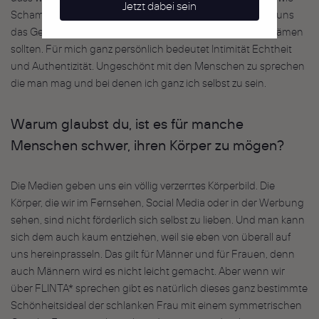
Jetzt dabei sein
Schamlippen oder Schamhaare zum Beispiel. Damit wird uns
das Gefühl gegeben, dass wir uns für unseren Körper schämen
sollten. Für mich ganz persönlich bedeutet Intimität Echtheit
und Authentizität. Ungeschönt mit den Menschen zu sprechen
die man mag und bei denen ich ganz ich selbst zu sein.
Warum glaubst du, ist es für manche
Menschen schwer, ihren Körper zu mögen?
Die Medien geben uns ein völlig verzerrtes Körperbild. Die
Körper, die wir im Fernsehen, Social Media oder in der Werbung
sehen, sind nicht förderlich sich selbst zu lieben. Und man kann
sich dem auch kaum entziehen, weil sie eben von überall auf
uns hereinprasseln. Das gilt für Männer und für Frauen, denn
auch Männern wird es nicht leicht gemacht. Aber wenn wir
über FLINTA* sprechen gibt es natürlich dieses ganz bestimmte
Schönheitsideal der schlanken Frau mit einem symmetrischen